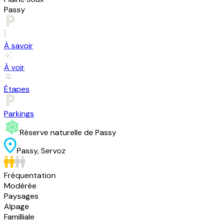
Passy
À savoir
À voir
Étapes
Parkings
Réserve naturelle de Passy
Passy, Servoz
Fréquentation
Modérée
Paysages
Alpage
Familliale