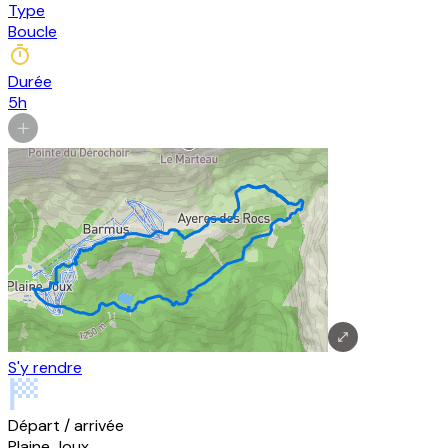
Type
Boucle
Durée
5h
S'y rendre
Départ / arrivée
Plaine Joux