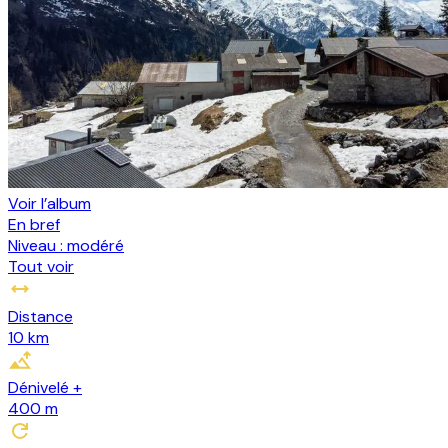
Voir l’album
En bref
Niveau :
modéré
Tout voir
Distance
10 km
Dénivelé +
400
m