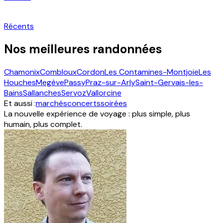
Récents
Nos meilleures randonnées
Chamonix
Combloux
Cordon
Les Contamines-Montjoie
Les
Houches
Megève
Passy
Praz-sur-Arly
Saint-Gervais-les-
Bains
Sallanches
Servoz
Vallorcine
Et aussi :
marchés
concerts
soirées
La nouvelle expérience de voyage : plus simple, plus
humain, plus complet.