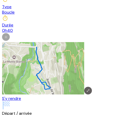
Type
Boucle
Durée
0h40
S'y rendre
Départ / arrivée