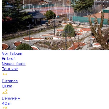
Voir l’album
En bref
Niveau :
facile
Tout voir
Distance
1,8 km
Dénivelé +
40
m