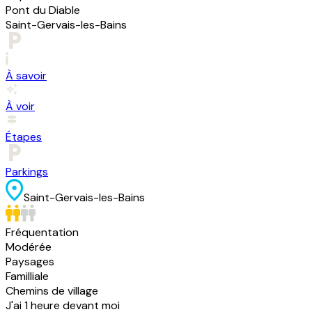
Pont du Diable
Saint-Gervais-les-Bains
À savoir
À voir
Étapes
Parkings
Saint-Gervais-les-Bains
Fréquentation
Modérée
Paysages
Familliale
Chemins de village
J'ai 1 heure devant moi