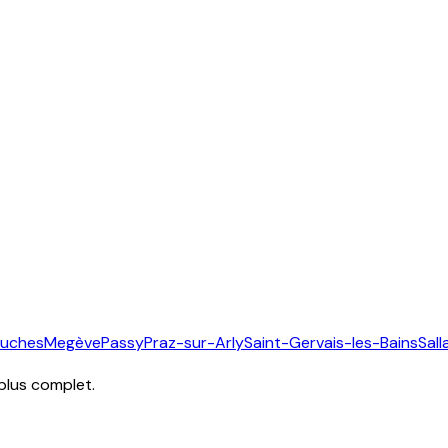
ouches
Megève
Passy
Praz-sur-Arly
Saint-Gervais-les-Bains
Sal
 plus complet.