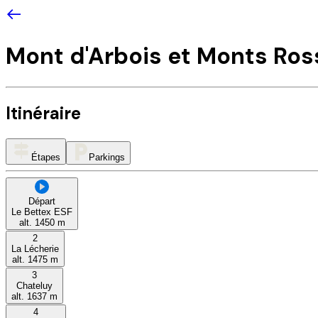
Mont d'Arbois et Monts Ros
Itinéraire
Étapes
Parkings
Départ
Le Bettex ESF
alt.
1450
m
2
La Lécherie
alt.
1475
m
3
Chateluy
alt.
1637
m
4