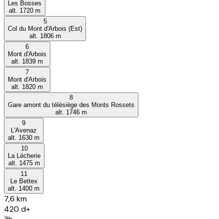
Les Bosses
alt.
1720
m
5
Col du Mont d'Arbois (Est)
alt.
1806
m
6
Mont d'Arbois
alt.
1839
m
7
Mont d'Arbois
alt.
1820
m
8
Gare amont du télésiège des Monts Rossets
alt.
1746
m
9
L'Avenaz
alt.
1630
m
10
La Lécherie
alt.
1475
m
11
Le Bettex
alt.
1400
m
7,6 km
420
d+