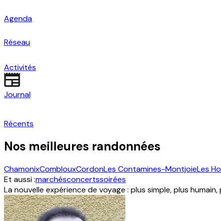
Agenda
Réseau
Activités
Journal
Récents
Nos meilleures randonnées
Chamonix
Combloux
Cordon
Les Contamines-Montjoie
Les H
Et aussi :
marchés
concerts
soirées
La nouvelle expérience de voyage : plus simple, plus humain,