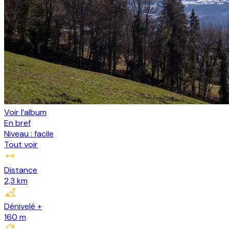
Voir l’album
En bref
Niveau :
facile
Tout voir
Distance
2,3 km
Dénivelé +
160
m