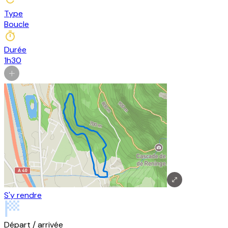
Type
Boucle
Durée
1h30
S'y rendre
Départ / arrivée