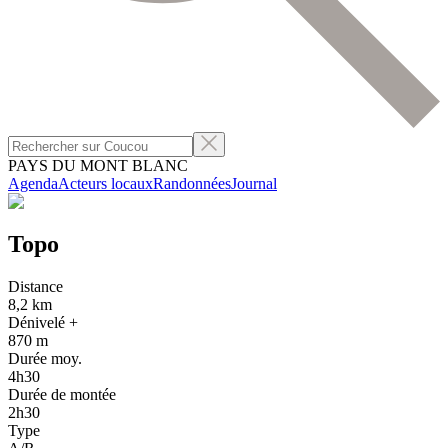
PAYS DU MONT BLANC
Agenda
Acteurs locaux
Randonnées
Journal
Topo
Distance
8,2 km
Dénivelé +
870 m
Durée moy.
4h30
Durée de montée
2h30
Type