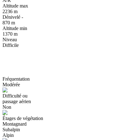
A/R
Altitude max
2236 m
Dénivelé -
870 m
Altitude min
1370 m
Niveau
Difficile
Fréquentation
Modérée
Difficulté ou
passage aérien
Non
Étages de végétation
Montagnard
Subalpin
Alpin