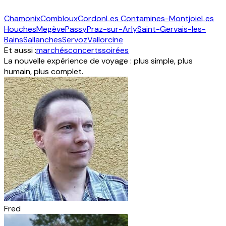
Chamonix
Combloux
Cordon
Les Contamines-Montjoie
Les
Houches
Megève
Passy
Praz-sur-Arly
Saint-Gervais-les-
Bains
Sallanches
Servoz
Vallorcine
Et aussi :
marchés
concerts
soirées
La nouvelle expérience de voyage : plus simple, plus
humain, plus complet.
Fred