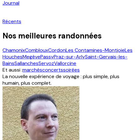
Journal
Récents
Nos meilleures randonnées
Chamonix
Combloux
Cordon
Les Contamines-Montjoie
Les
Houches
Megève
Passy
Praz-sur-Arly
Saint-Gervais-les-
Bains
Sallanches
Servoz
Vallorcine
Et aussi :
marchés
concerts
soirées
La nouvelle expérience de voyage : plus simple, plus
humain, plus complet.