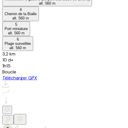
alt.
560
m
4
Chemin de la Bialle
alt.
560
m
5
Port miniature
alt.
560
m
6
Plage surveillée
alt.
560
m
3,2 km
10
d+
1h15
Boucle
Télécharger GPX