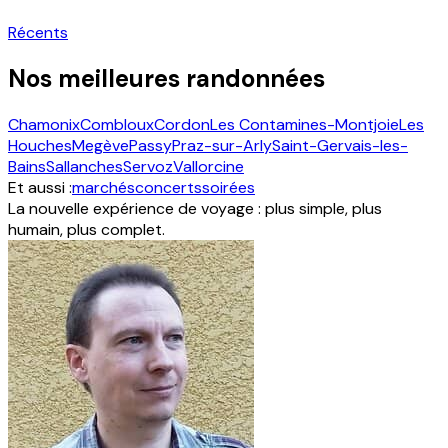
Récents
Nos meilleures randonnées
Chamonix
Combloux
Cordon
Les Contamines-Montjoie
Les
Houches
Megève
Passy
Praz-sur-Arly
Saint-Gervais-les-
Bains
Sallanches
Servoz
Vallorcine
Et aussi :
marchés
concerts
soirées
La nouvelle expérience de voyage : plus simple, plus
humain, plus complet.