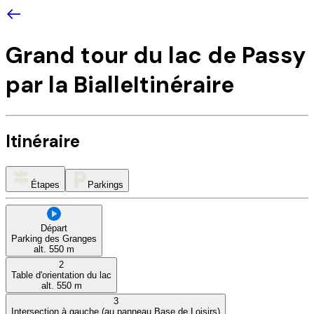
Grand tour du lac de Passy
par la Bialle
Itinéraire
Itinéraire
Étapes
Parkings
Départ
Parking des Granges
alt.
550
m
2
Table d'orientation du lac
alt.
550
m
3
Intersection à gauche (au panneau Base de Loisirs)