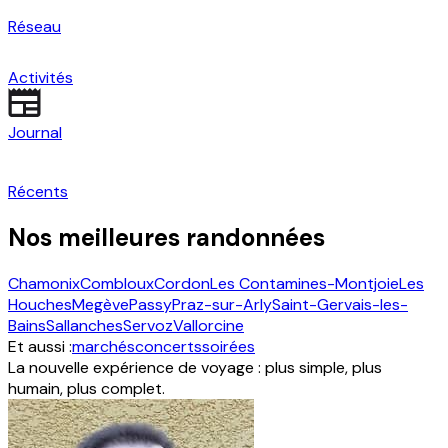
Réseau
Activités
Journal
Récents
Nos meilleures randonnées
Chamonix
Combloux
Cordon
Les Contamines-Montjoie
Les
Houches
Megève
Passy
Praz-sur-Arly
Saint-Gervais-les-
Bains
Sallanches
Servoz
Vallorcine
Et aussi :
marchés
concerts
soirées
La nouvelle expérience de voyage : plus simple, plus
humain, plus complet.