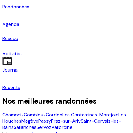
Randonnées
Agenda
Réseau
Activités
Journal
Récents
Nos meilleures randonnées
Chamonix
Combloux
Cordon
Les Contamines-Montjoie
Les
Houches
Megève
Passy
Praz-sur-Arly
Saint-Gervais-les-
Bains
Sallanches
Servoz
Vallorcine