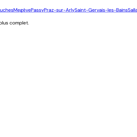
ouches
Megève
Passy
Praz-sur-Arly
Saint-Gervais-les-Bains
Sal
 plus complet.