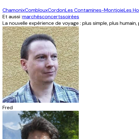
Chamonix
Combloux
Cordon
Les Contamines-Montjoie
Les H
Et aussi :
marchés
concerts
soirées
La nouvelle expérience de voyage : plus simple, plus humain,
Fred