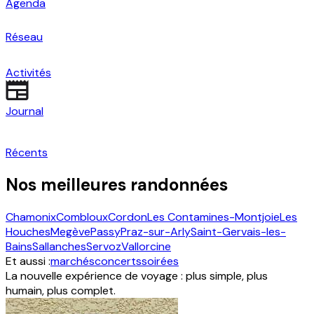
Agenda
Réseau
Activités
Journal
Récents
Nos meilleures randonnées
Chamonix
Combloux
Cordon
Les Contamines-Montjoie
Les
Houches
Megève
Passy
Praz-sur-Arly
Saint-Gervais-les-
Bains
Sallanches
Servoz
Vallorcine
Et aussi :
marchés
concerts
soirées
La nouvelle expérience de voyage : plus simple, plus
humain, plus complet.