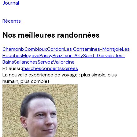
Journal
Récents
Nos meilleures randonnées
Chamonix
Combloux
Cordon
Les Contamines-Montjoie
Les
Houches
Megève
Passy
Praz-sur-Arly
Saint-Gervais-les-
Bains
Sallanches
Servoz
Vallorcine
Et aussi :
marchés
concerts
soirées
La nouvelle expérience de voyage : plus simple, plus
humain, plus complet.