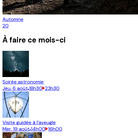
Automne
20
À faire ce mois-ci
Soirée astronomie
Jeu.
6
août
18h30
23h30
Visite guidée à l’aveugle
Mer.
19
août
14h00
16h00