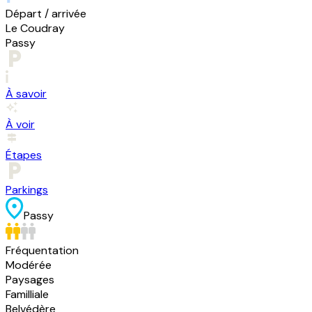
Départ / arrivée
Le Coudray
Passy
À savoir
À voir
Étapes
Parkings
Passy
Fréquentation
Modérée
Paysages
Familliale
Belvédère