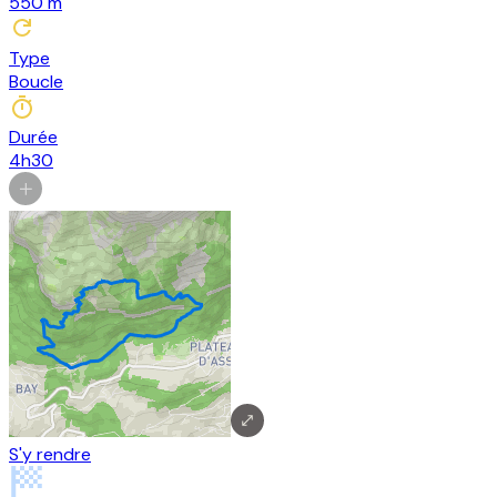
550
m
Type
Boucle
Durée
4h30
S'y rendre