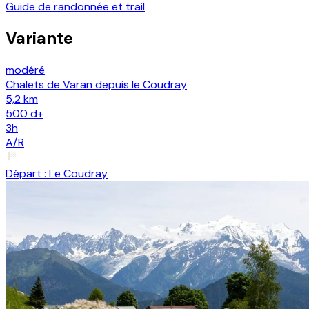
Guide de randonnée et trail
Variante
modéré
Chalets de Varan depuis le Coudray
5,2 km
500
d+
3h
A/R
Départ :
Le Coudray