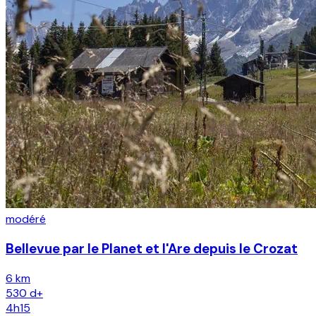
modéré
Bellevue par le Planet et l'Are depuis le Crozat
6 km
530
d+
4h15