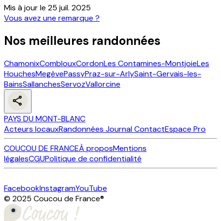
Mis à jour le
25 juil. 2025
Vous avez une remarque ?
Nos meilleures randonnées
Chamonix
Combloux
Cordon
Les Contamines-Montjoie
Les
Houches
Megève
Passy
Praz-sur-Arly
Saint-Gervais-les-
Bains
Sallanches
Servoz
Vallorcine
PAYS DU MONT-BLANC
Acteurs locaux
Randonnées
Journal
Contact
Espace Pro
COUCOU DE FRANCE
À propos
Mentions
légales
CGU
Politique de confidentialité
Facebook
Instagram
YouTube
© 2025 Coucou de France
®