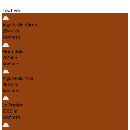
Tout voir
Aiguille de Varan
2544
m
Sommet
Mont Joly
2524
m
Sommet
Aiguille du Midi
3842
m
Sommet
Le Prarion
1969
m
Sommet