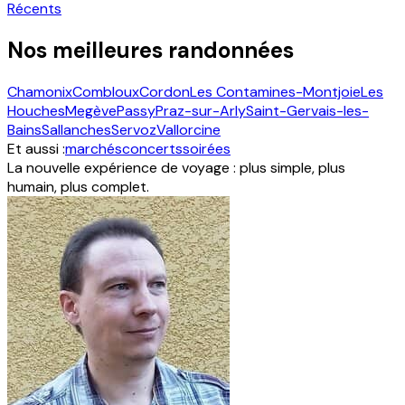
Récents
Nos meilleures randonnées
Chamonix
Combloux
Cordon
Les Contamines-Montjoie
Les
Houches
Megève
Passy
Praz-sur-Arly
Saint-Gervais-les-
Bains
Sallanches
Servoz
Vallorcine
Et aussi :
marchés
concerts
soirées
La nouvelle expérience de voyage : plus simple, plus
humain, plus complet.