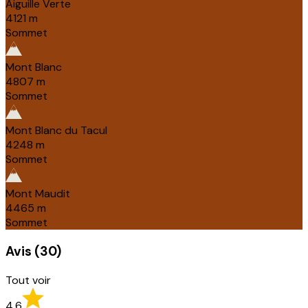
Aiguille Verte
4121
m
Sommet
Mont Blanc
4807
m
Sommet
Mont Blanc du Tacul
4248
m
Sommet
Mont Maudit
4465
m
Sommet
Avis
(
30
)
Tout voir
4,6