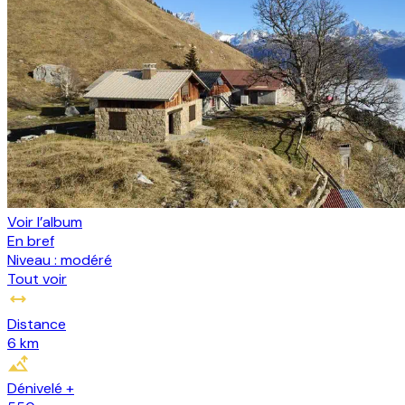
Voir l’album
En bref
Niveau :
modéré
Tout voir
Distance
6 km
Dénivelé +