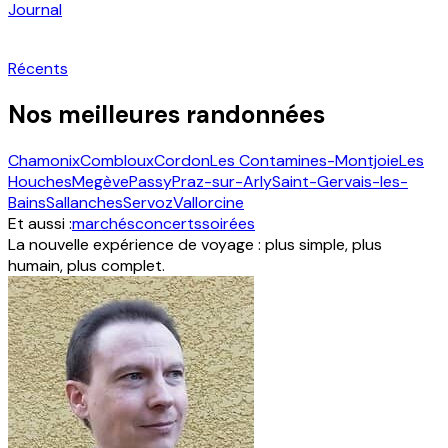
Journal
Récents
Nos meilleures randonnées
Chamonix
Combloux
Cordon
Les Contamines-Montjoie
Les
Houches
Megève
Passy
Praz-sur-Arly
Saint-Gervais-les-
Bains
Sallanches
Servoz
Vallorcine
Et aussi :
marchés
concerts
soirées
La nouvelle expérience de voyage : plus simple, plus
humain, plus complet.