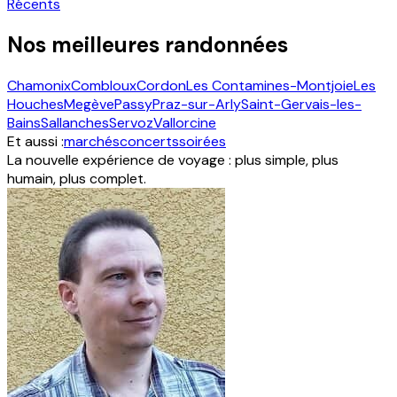
Récents
Nos meilleures randonnées
Chamonix
Combloux
Cordon
Les Contamines-Montjoie
Les
Houches
Megève
Passy
Praz-sur-Arly
Saint-Gervais-les-
Bains
Sallanches
Servoz
Vallorcine
Et aussi :
marchés
concerts
soirées
La nouvelle expérience de voyage : plus simple, plus
humain, plus complet.