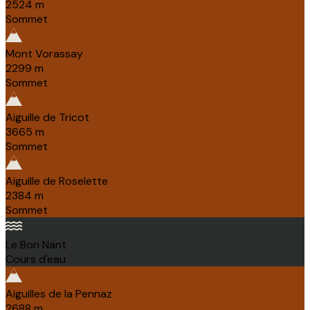
2524
m
Sommet
Mont Vorassay
2299
m
Sommet
Aiguille de Tricot
3665
m
Sommet
Aiguille de Roselette
2384
m
Sommet
Le Bon Nant
Cours d'eau
Aiguilles de la Pennaz
2688
m