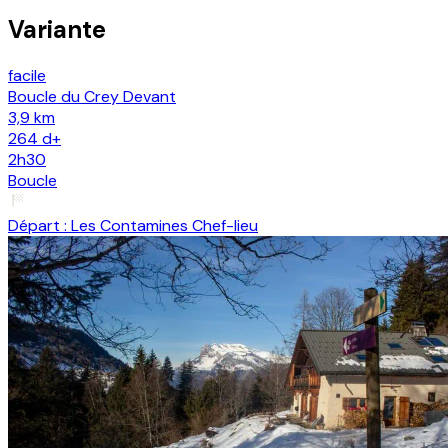
Variante
facile
Boucle du Crey Devant
3,9 km
264
d+
2h30
Boucle
Départ :
Les Contamines Chef-lieu