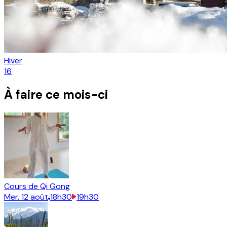
Hiver
16
À faire ce mois-ci
Cours de Qi Gong
Mer.
12
août
18h30
19h30