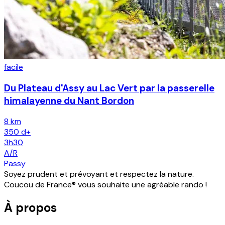
facile
Du Plateau d'Assy au Lac Vert par la passerelle
himalayenne du Nant Bordon
8 km
350
d+
3h30
A/R
Passy
Soyez prudent et prévoyant et respectez la nature.
Coucou de France® vous souhaite une agréable rando !
À propos