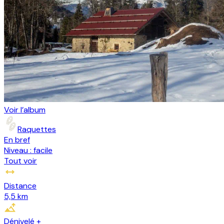
Voir l’album
Raquettes
En bref
Niveau :
facile
Tout voir
Distance
5,5 km
Dénivelé +