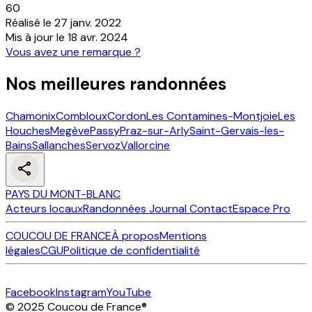
60
Réalisé le
27 janv. 2022
Mis à jour le
18 avr. 2024
Vous avez une remarque ?
Nos meilleures randonnées
Chamonix
Combloux
Cordon
Les Contamines-Montjoie
Les
Houches
Megève
Passy
Praz-sur-Arly
Saint-Gervais-les-
Bains
Sallanches
Servoz
Vallorcine
PAYS DU MONT-BLANC
Acteurs locaux
Randonnées
Journal
Contact
Espace Pro
COUCOU DE FRANCE
À propos
Mentions
légales
CGU
Politique de confidentialité
Facebook
Instagram
YouTube
© 2025 Coucou de France
®