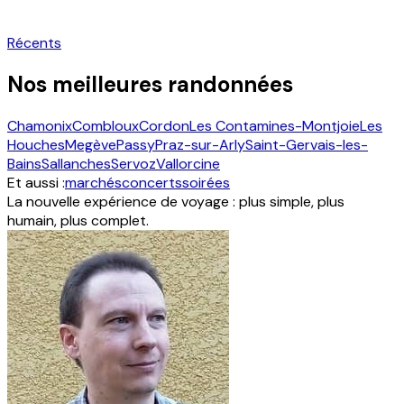
Récents
Nos meilleures randonnées
Chamonix
Combloux
Cordon
Les Contamines-Montjoie
Les
Houches
Megève
Passy
Praz-sur-Arly
Saint-Gervais-les-
Bains
Sallanches
Servoz
Vallorcine
Et aussi :
marchés
concerts
soirées
La nouvelle expérience de voyage : plus simple, plus
humain, plus complet.