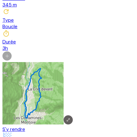
345
m
Type
Boucle
Durée
3h
S'y rendre