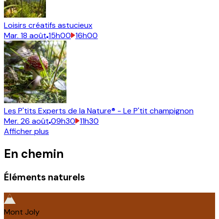
Loisirs créatifs astucieux
Mar.
18
août
15h00
16h00
Les P'tits Experts de la Nature® - Le P'tit champignon
Mer.
26
août
09h30
11h30
Afficher plus
En chemin
Éléments naturels
Mont Joly