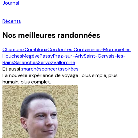
Journal
Récents
Nos meilleures randonnées
Chamonix
Combloux
Cordon
Les Contamines-Montjoie
Les
Houches
Megève
Passy
Praz-sur-Arly
Saint-Gervais-les-
Bains
Sallanches
Servoz
Vallorcine
Et aussi :
marchés
concerts
soirées
La nouvelle expérience de voyage : plus simple, plus
humain, plus complet.