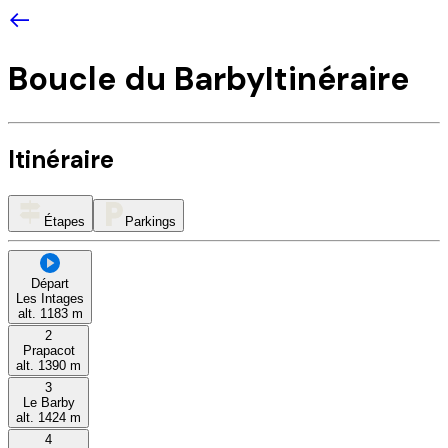
Boucle du Barby
Itinéraire
Itinéraire
Étapes
Parkings
Départ
Les Intages
alt.
1183
m
2
Prapacot
alt.
1390
m
3
Le Barby
alt.
1424
m
4