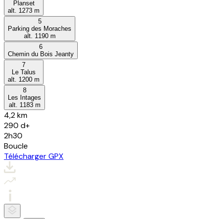
Planset
alt.
1273
m
5
Parking des Moraches
alt.
1190
m
6
Chemin du Bois Jeanty
7
Le Talus
alt.
1200
m
8
Les Intages
alt.
1183
m
4,2 km
290
d+
2h30
Boucle
Télécharger GPX