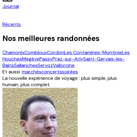
Journal
Récents
Nos meilleures randonnées
Chamonix
Combloux
Cordon
Les Contamines-Montjoie
Les
Houches
Megève
Passy
Praz-sur-Arly
Saint-Gervais-les-
Bains
Sallanches
Servoz
Vallorcine
Et aussi :
marchés
concerts
soirées
La nouvelle expérience de voyage : plus simple, plus
humain, plus complet.