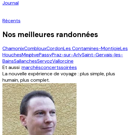
Journal
Récents
Nos meilleures randonnées
Chamonix
Combloux
Cordon
Les Contamines-Montjoie
Les
Houches
Megève
Passy
Praz-sur-Arly
Saint-Gervais-les-
Bains
Sallanches
Servoz
Vallorcine
Et aussi :
marchés
concerts
soirées
La nouvelle expérience de voyage : plus simple, plus
humain, plus complet.