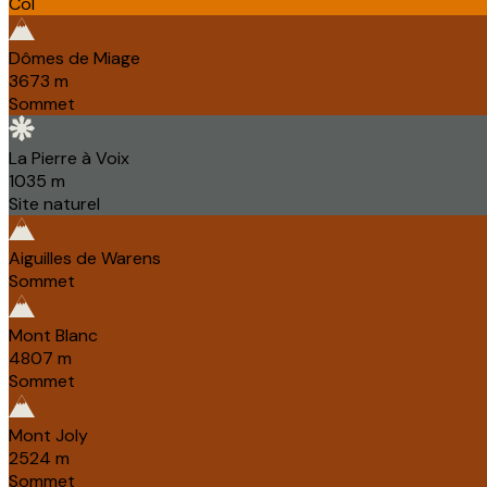
Col
Dômes de Miage
3673
m
Sommet
La Pierre à Voix
1035
m
Site naturel
Aiguilles de Warens
Sommet
Mont Blanc
4807
m
Sommet
Mont Joly
2524
m
Sommet