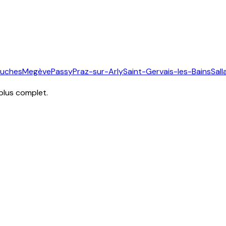
ouches
Megève
Passy
Praz-sur-Arly
Saint-Gervais-les-Bains
Sal
 plus complet.