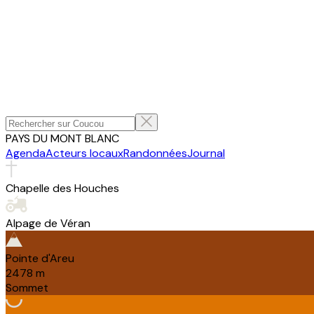
PAYS DU MONT BLANC
Agenda
Acteurs locaux
Randonnées
Journal
Chapelle des Houches
Alpage de Véran
Pointe d'Areu
2478
m
Sommet