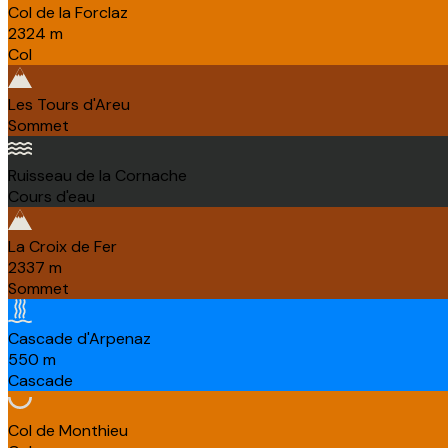
Col de la Forclaz
2324
m
Col
Les Tours d'Areu
Sommet
Ruisseau de la Cornache
Cours d'eau
La Croix de Fer
2337
m
Sommet
Cascade d'Arpenaz
550
m
Cascade
Col de Monthieu