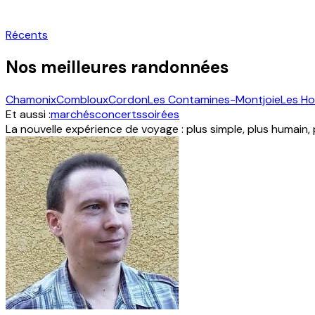
Récents
Nos meilleures randonnées
Chamonix
Combloux
Cordon
Les Contamines-Montjoie
Les H
Et aussi :
marchés
concerts
soirées
La nouvelle expérience de voyage : plus simple, plus humain,