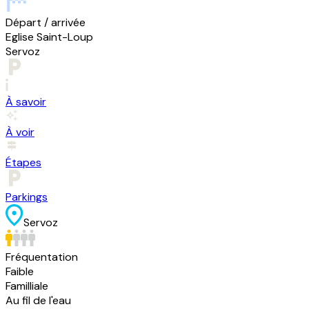
Départ / arrivée
Eglise Saint-Loup
Servoz
À savoir
À voir
Étapes
Parkings
Servoz
Fréquentation
Faible
Familliale
Au fil de l'eau