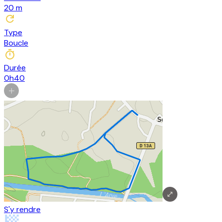
20
m
Type
Boucle
Durée
0h40
S'y rendre