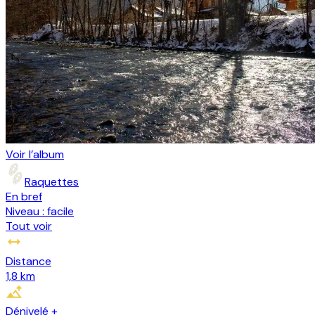
Voir l’album
Raquettes
En bref
Niveau :
facile
Tout voir
Distance
1,8 km
Dénivelé +