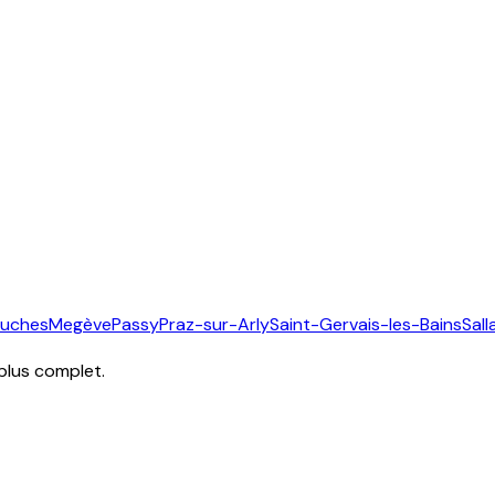
ouches
Megève
Passy
Praz-sur-Arly
Saint-Gervais-les-Bains
Sal
 plus complet.