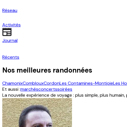
Réseau
Activités
Journal
Récents
Nos meilleures randonnées
Chamonix
Combloux
Cordon
Les Contamines-Montjoie
Les H
Et aussi :
marchés
concerts
soirées
La nouvelle expérience de voyage : plus simple, plus humain,