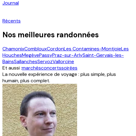
Journal
Récents
Nos meilleures randonnées
Chamonix
Combloux
Cordon
Les Contamines-Montjoie
Les
Houches
Megève
Passy
Praz-sur-Arly
Saint-Gervais-les-
Bains
Sallanches
Servoz
Vallorcine
Et aussi :
marchés
concerts
soirées
La nouvelle expérience de voyage : plus simple, plus
humain, plus complet.