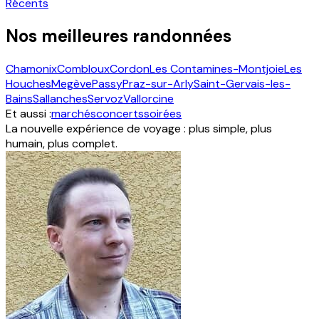
Récents
Nos meilleures randonnées
Chamonix
Combloux
Cordon
Les Contamines-Montjoie
Les
Houches
Megève
Passy
Praz-sur-Arly
Saint-Gervais-les-
Bains
Sallanches
Servoz
Vallorcine
Et aussi :
marchés
concerts
soirées
La nouvelle expérience de voyage : plus simple, plus
humain, plus complet.