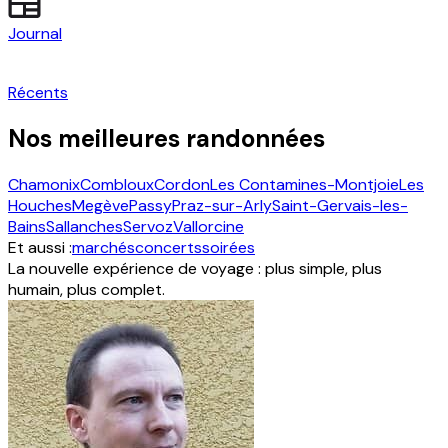
Journal
Récents
Nos meilleures randonnées
Chamonix
Combloux
Cordon
Les Contamines-Montjoie
Les
Houches
Megève
Passy
Praz-sur-Arly
Saint-Gervais-les-
Bains
Sallanches
Servoz
Vallorcine
Et aussi :
marchés
concerts
soirées
La nouvelle expérience de voyage : plus simple, plus
humain, plus complet.