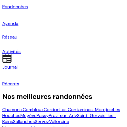
Randonnées
Agenda
Réseau
Activités
Journal
Récents
Nos meilleures randonnées
Chamonix
Combloux
Cordon
Les Contamines-Montjoie
Les
Houches
Megève
Passy
Praz-sur-Arly
Saint-Gervais-les-
Bains
Sallanches
Servoz
Vallorcine