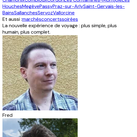
Houches
Megève
Passy
Praz-sur-Arly
Saint-Gervais-les-
Bains
Sallanches
Servoz
Vallorcine
Et aussi :
marchés
concerts
soirées
La nouvelle expérience de voyage : plus simple, plus
humain, plus complet.
Fred