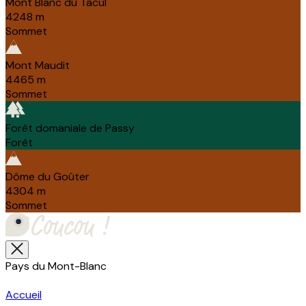
Mont Blanc du Tacul
4248
m
Sommet
Mont Maudit
4465
m
Sommet
Forêt domaniale de Passy
Forêt
Dôme du Goûter
4304
m
Sommet
Pays du Mont-Blanc
Accueil