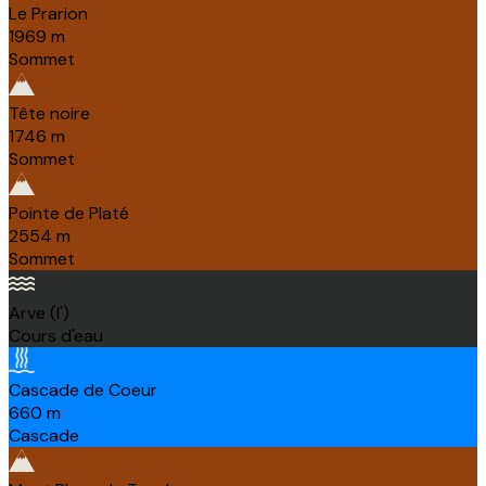
Le Prarion
1969
m
Sommet
Tête noire
1746
m
Sommet
Pointe de Platé
2554
m
Sommet
Arve (l')
Cours d'eau
Cascade de Coeur
660
m
Cascade