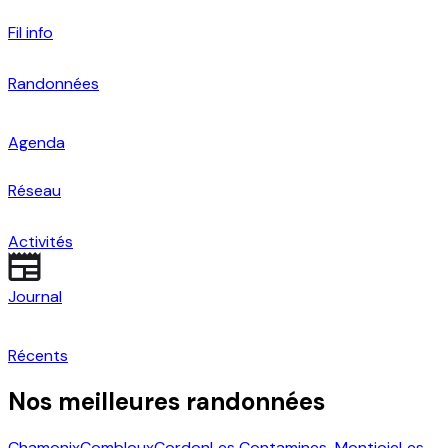
Fil info
Randonnées
Agenda
Réseau
Activités
Journal
Récents
Nos meilleures randonnées
Chamonix
Combloux
Cordon
Les Contamines-Montjoie
Les