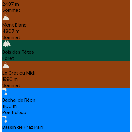
2487
m
Sommet
Mont Blanc
4807
m
Sommet
Bois des Têtes
Forêt
Le Crêt du Midi
1890
m
Sommet
Bachal de Réon
1100
m
Point d'eau
Bassin de Praz Pani