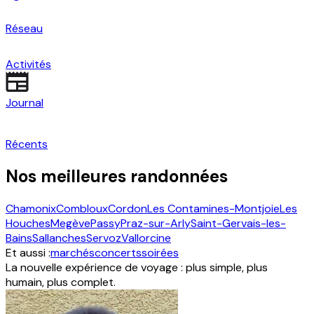
Réseau
Activités
Journal
Récents
Nos meilleures randonnées
Chamonix
Combloux
Cordon
Les Contamines-Montjoie
Les
Houches
Megève
Passy
Praz-sur-Arly
Saint-Gervais-les-
Bains
Sallanches
Servoz
Vallorcine
Et aussi :
marchés
concerts
soirées
La nouvelle expérience de voyage : plus simple, plus
humain, plus complet.