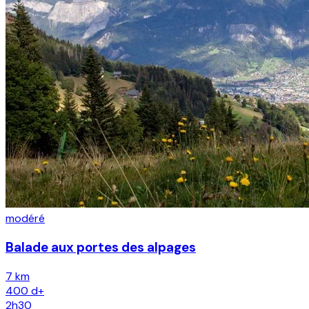
modéré
Balade aux portes des alpages
7 km
400
d+
2h30