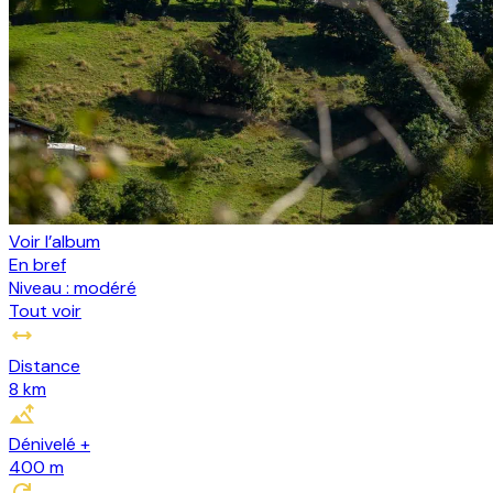
Voir l’album
En bref
Niveau :
modéré
Tout voir
Distance
8 km
Dénivelé +
400
m