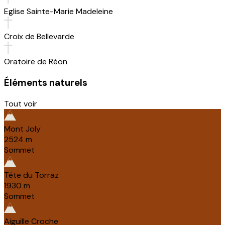
Eglise Sainte-Marie Madeleine
Croix de Bellevarde
Oratoire de Réon
Éléments naturels
Tout voir
Mont Joly
2524
m
Sommet
Tête du Torraz
1930
m
Sommet
Aiguille Croche