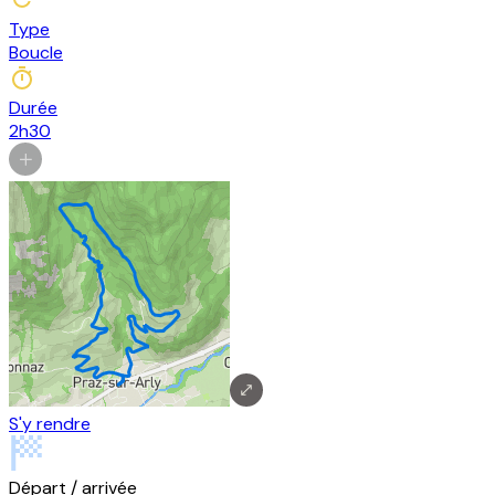
Type
Boucle
Durée
2h30
S'y rendre
Départ / arrivée