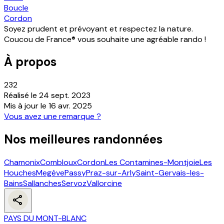
Boucle
Cordon
Soyez prudent et prévoyant et respectez la nature.
Coucou de France® vous souhaite une agréable rando !
À propos
232
Réalisé le
24 sept. 2023
Mis à jour le
16 avr. 2025
Vous avez une remarque ?
Nos meilleures randonnées
Chamonix
Combloux
Cordon
Les Contamines-Montjoie
Les
Houches
Megève
Passy
Praz-sur-Arly
Saint-Gervais-les-
Bains
Sallanches
Servoz
Vallorcine
PAYS DU MONT-BLANC