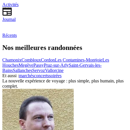
Activités
Journal
Récents
Nos meilleures randonnées
Chamonix
Combloux
Cordon
Les Contamines-Montjoie
Les
Houches
Megève
Passy
Praz-sur-Arly
Saint-Gervais-les-
Bains
Sallanches
Servoz
Vallorcine
Et aussi :
marchés
concerts
soirées
La nouvelle expérience de voyage : plus simple, plus humain, plus
complet.