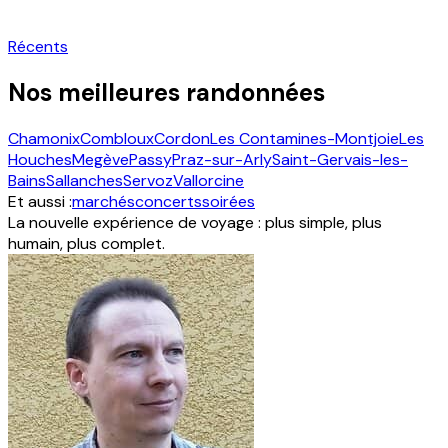
Récents
Nos meilleures randonnées
Chamonix
Combloux
Cordon
Les Contamines-Montjoie
Les
Houches
Megève
Passy
Praz-sur-Arly
Saint-Gervais-les-
Bains
Sallanches
Servoz
Vallorcine
Et aussi :
marchés
concerts
soirées
La nouvelle expérience de voyage : plus simple, plus
humain, plus complet.