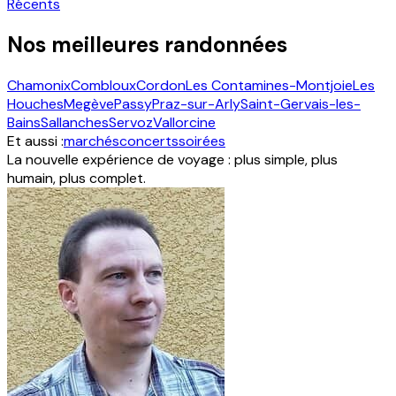
Récents
Nos meilleures randonnées
Chamonix
Combloux
Cordon
Les Contamines-Montjoie
Les
Houches
Megève
Passy
Praz-sur-Arly
Saint-Gervais-les-
Bains
Sallanches
Servoz
Vallorcine
Et aussi :
marchés
concerts
soirées
La nouvelle expérience de voyage : plus simple, plus
humain, plus complet.