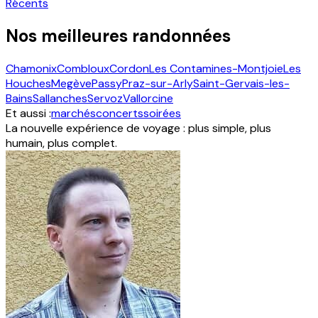
Récents
Nos meilleures randonnées
Chamonix
Combloux
Cordon
Les Contamines-Montjoie
Les
Houches
Megève
Passy
Praz-sur-Arly
Saint-Gervais-les-
Bains
Sallanches
Servoz
Vallorcine
Et aussi :
marchés
concerts
soirées
La nouvelle expérience de voyage : plus simple, plus
humain, plus complet.