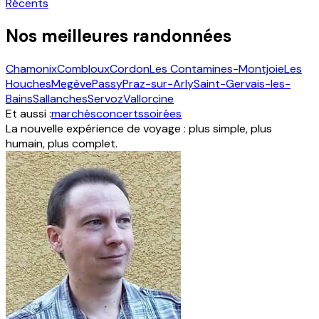
Récents
Nos meilleures randonnées
Chamonix
Combloux
Cordon
Les Contamines-Montjoie
Les
Houches
Megève
Passy
Praz-sur-Arly
Saint-Gervais-les-
Bains
Sallanches
Servoz
Vallorcine
Et aussi :
marchés
concerts
soirées
La nouvelle expérience de voyage : plus simple, plus
humain, plus complet.