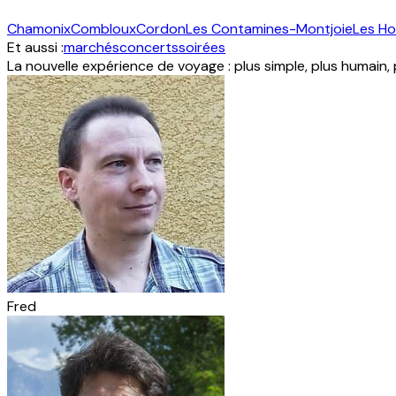
Chamonix
Combloux
Cordon
Les Contamines-Montjoie
Les H
Et aussi :
marchés
concerts
soirées
La nouvelle expérience de voyage : plus simple, plus humain,
Fred