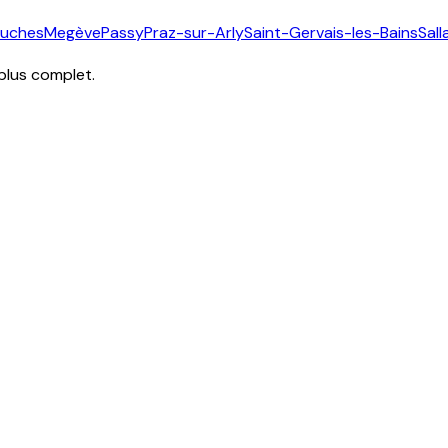
ouches
Megève
Passy
Praz-sur-Arly
Saint-Gervais-les-Bains
Sal
 plus complet.