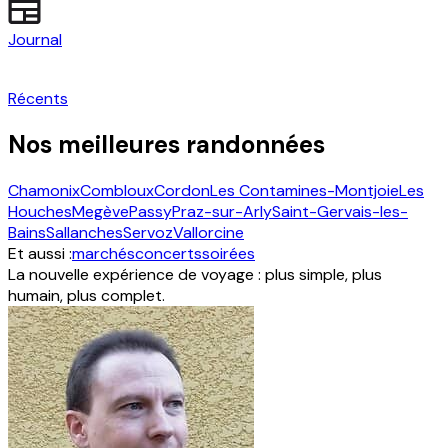
Journal
Récents
Nos meilleures randonnées
Chamonix
Combloux
Cordon
Les Contamines-Montjoie
Les
Houches
Megève
Passy
Praz-sur-Arly
Saint-Gervais-les-
Bains
Sallanches
Servoz
Vallorcine
Et aussi :
marchés
concerts
soirées
La nouvelle expérience de voyage : plus simple, plus
humain, plus complet.