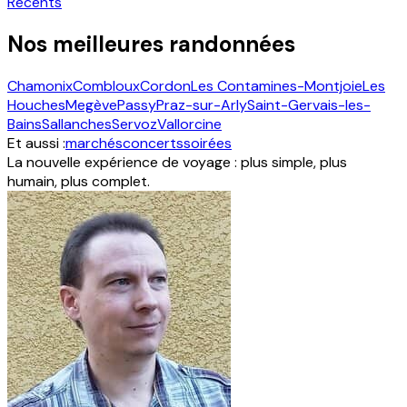
Récents
Nos meilleures randonnées
Chamonix
Combloux
Cordon
Les Contamines-Montjoie
Les
Houches
Megève
Passy
Praz-sur-Arly
Saint-Gervais-les-
Bains
Sallanches
Servoz
Vallorcine
Et aussi :
marchés
concerts
soirées
La nouvelle expérience de voyage : plus simple, plus
humain, plus complet.