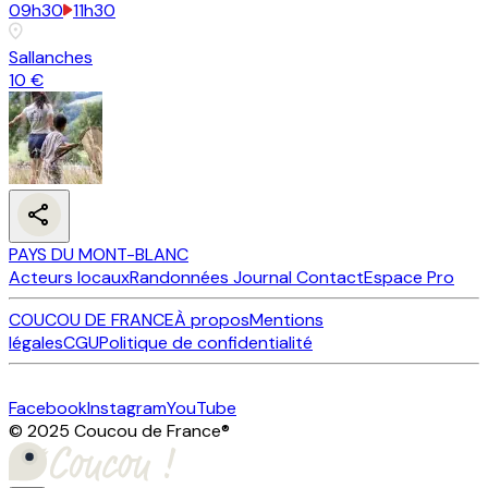
09h30
11h30
Sallanches
10 €
PAYS DU MONT-BLANC
Acteurs locaux
Randonnées
Journal
Contact
Espace Pro
COUCOU DE FRANCE
À propos
Mentions
légales
CGU
Politique de confidentialité
Facebook
Instagram
YouTube
© 2025 Coucou de France
®