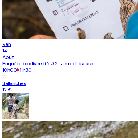
Ven
14
Août
Enquête biodiversité #3 : Jeux d'oiseaux
10h00
11h30
Sallanches
12 €