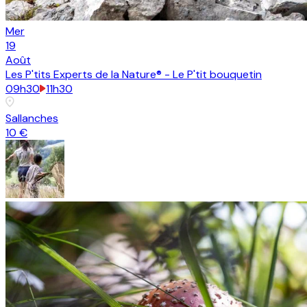
Mer
19
Août
Les P'tits Experts de la Nature® - Le P'tit bouquetin
09h30
11h30
Sallanches
10 €