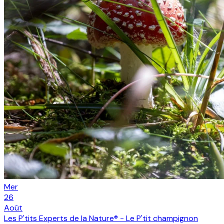
Mer
26
Août
Les P'tits Experts de la Nature® - Le P'tit champignon