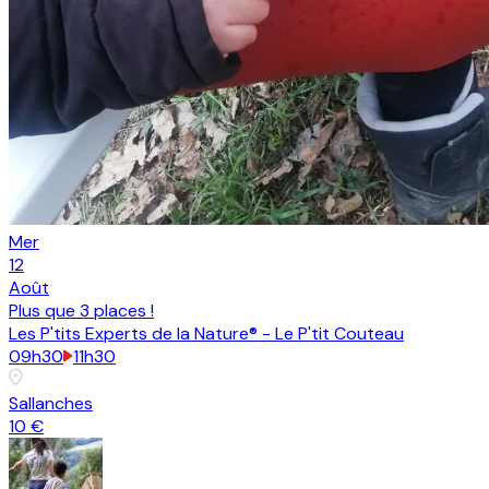
Mer
12
Août
Plus que
3 places
!
Les P'tits Experts de la Nature® - Le P'tit Couteau
09h30
11h30
Sallanches
10 €