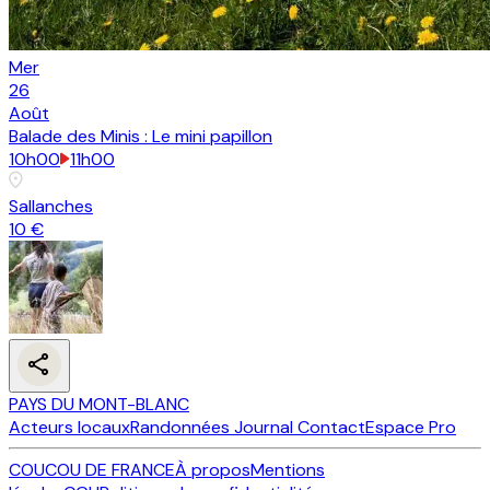
Mer
26
Août
Balade des Minis : Le mini papillon
10h00
11h00
Sallanches
10 €
PAYS DU MONT-BLANC
Acteurs locaux
Randonnées
Journal
Contact
Espace Pro
COUCOU DE FRANCE
À propos
Mentions