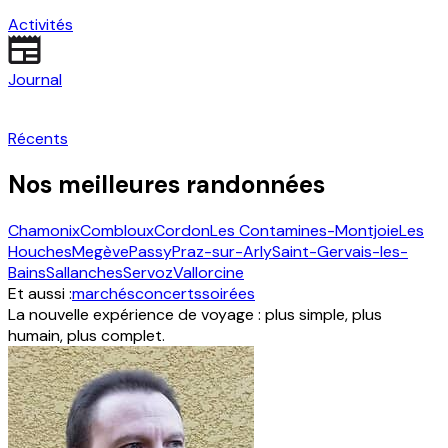
Activités
Journal
Récents
Nos meilleures randonnées
Chamonix
Combloux
Cordon
Les Contamines-Montjoie
Les
Houches
Megève
Passy
Praz-sur-Arly
Saint-Gervais-les-
Bains
Sallanches
Servoz
Vallorcine
Et aussi :
marchés
concerts
soirées
La nouvelle expérience de voyage : plus simple, plus
humain, plus complet.