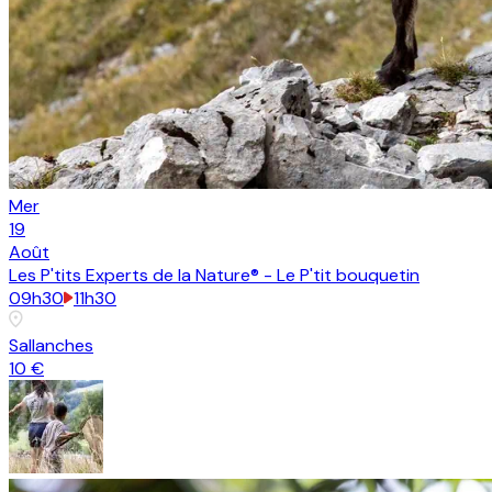
Mer
19
Août
Les P'tits Experts de la Nature® - Le P'tit bouquetin
09h30
11h30
Sallanches
10 €