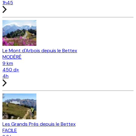
1h45
Le Mont d'Arbois depuis le Bettex
MODÉRÉ
9 km
450
d+
4h
Les Grands Prés depuis le Bettex
FACILE