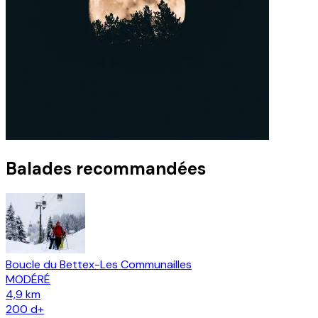
Balades recommandées
Boucle du Bettex-Les Communailles
MODÉRÉ
4,9 km
200
d+