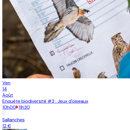
Ven
14
Août
Enquête biodiversité #3 : Jeux d'oiseaux
10h00
11h30
Sallanches
12 €