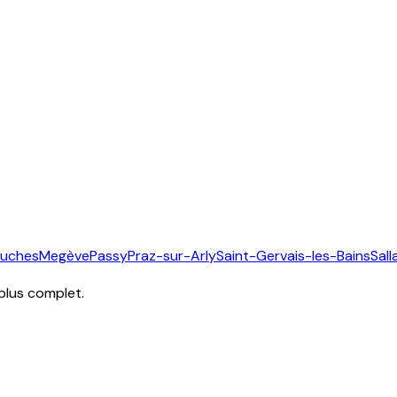
ouches
Megève
Passy
Praz-sur-Arly
Saint-Gervais-les-Bains
Sal
 plus complet.