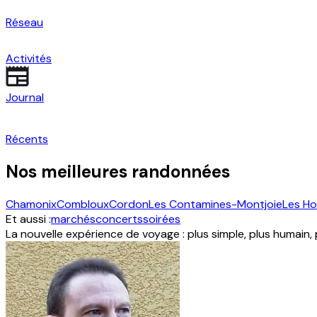
Réseau
Activités
Journal
Récents
Nos meilleures randonnées
Chamonix
Combloux
Cordon
Les Contamines-Montjoie
Les H
Et aussi :
marchés
concerts
soirées
La nouvelle expérience de voyage : plus simple, plus humain,