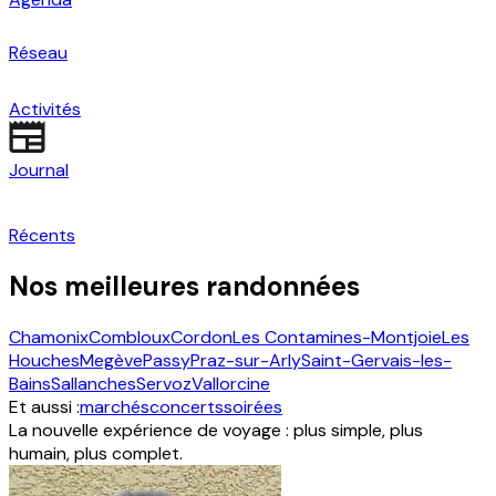
Réseau
Activités
Journal
Récents
Nos meilleures randonnées
Chamonix
Combloux
Cordon
Les Contamines-Montjoie
Les
Houches
Megève
Passy
Praz-sur-Arly
Saint-Gervais-les-
Bains
Sallanches
Servoz
Vallorcine
Et aussi :
marchés
concerts
soirées
La nouvelle expérience de voyage : plus simple, plus
humain, plus complet.