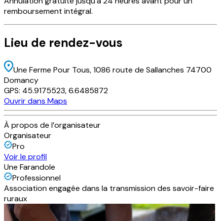
Annulation
gratuite
jusqu’à 24 heures avant pour un
remboursement intégral.
Lieu
de rendez-vous
Une Ferme Pour Tous
, 1086 route de Sallanches 74700
Domancy
GPS:
45.9175523
,
6.6485872
Ouvrir dans Maps
À propos de l’organisateur
Organisateur
Pro
Voir le profil
Une Farandole
Professionnel
Association engagée dans la transmission des savoir-faire
ruraux