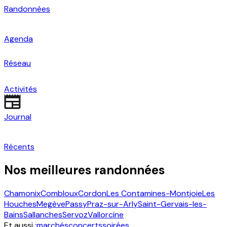
Randonnées
Agenda
Réseau
Activités
Journal
Récents
Nos meilleures randonnées
Chamonix
Combloux
Cordon
Les Contamines-Montjoie
Les
Houches
Megève
Passy
Praz-sur-Arly
Saint-Gervais-les-
Bains
Sallanches
Servoz
Vallorcine
Et aussi :
marchés
concerts
soirées