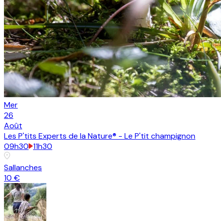
Mer
26
Août
Les P'tits Experts de la Nature® - Le P'tit champignon
09h30
11h30
Sallanches
10 €