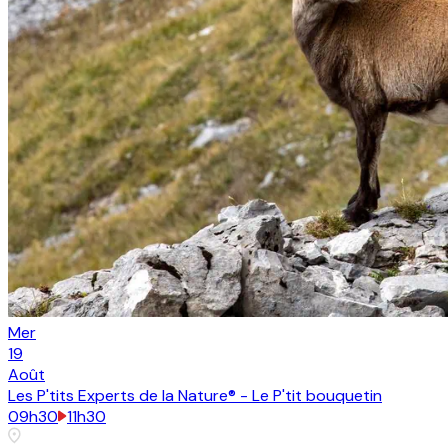
Mer
19
Août
Les P'tits Experts de la Nature® - Le P'tit bouquetin
09h30
11h30