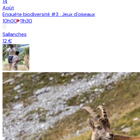
14
Août
Enquête biodiversité #3 : Jeux d'oiseaux
10h00
11h30
Sallanches
12 €