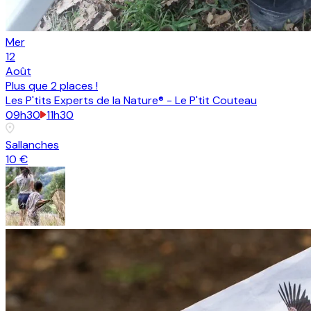
Mer
12
Août
Plus que
2 places
!
Les P'tits Experts de la Nature® - Le P'tit Couteau
09h30
11h30
Sallanches
10 €