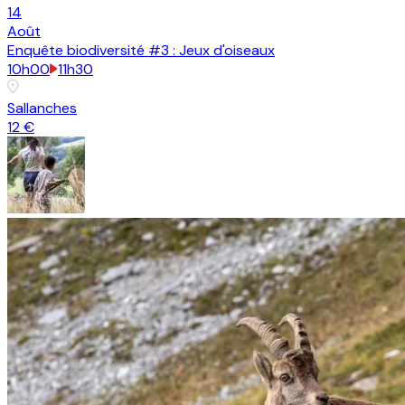
14
Août
Enquête biodiversité #3 : Jeux d'oiseaux
10h00
11h30
Sallanches
12 €