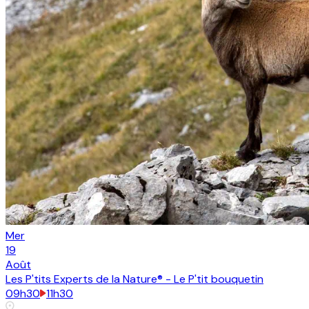
Mer
19
Août
Les P'tits Experts de la Nature® - Le P'tit bouquetin
09h30
11h30