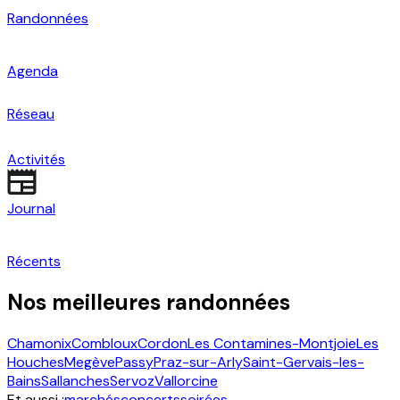
Randonnées
Agenda
Réseau
Activités
Journal
Récents
Nos meilleures randonnées
Chamonix
Combloux
Cordon
Les Contamines-Montjoie
Les
Houches
Megève
Passy
Praz-sur-Arly
Saint-Gervais-les-
Bains
Sallanches
Servoz
Vallorcine
Et aussi :
marchés
concerts
soirées