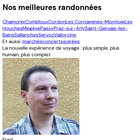
Nos meilleures randonnées
Chamonix
Combloux
Cordon
Les Contamines-Montjoie
Les
Houches
Megève
Passy
Praz-sur-Arly
Saint-Gervais-les-
Bains
Sallanches
Servoz
Vallorcine
Et aussi :
marchés
concerts
soirées
La nouvelle expérience de voyage : plus simple, plus
humain, plus complet.
Fred