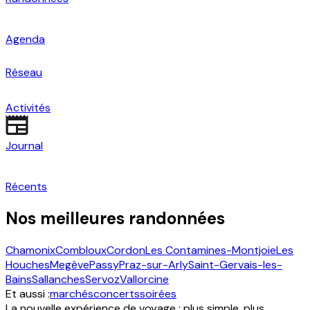
Agenda
Réseau
Activités
Journal
Récents
Nos meilleures randonnées
Chamonix
Combloux
Cordon
Les Contamines-Montjoie
Les
Houches
Megève
Passy
Praz-sur-Arly
Saint-Gervais-les-
Bains
Sallanches
Servoz
Vallorcine
Et aussi :
marchés
concerts
soirées
La nouvelle expérience de voyage : plus simple, plus