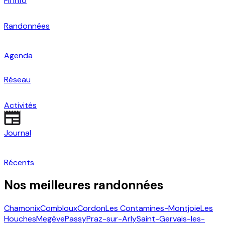
Fil info
Randonnées
Agenda
Réseau
Activités
Journal
Récents
Nos meilleures randonnées
Chamonix
Combloux
Cordon
Les Contamines-Montjoie
Les
Houches
Megève
Passy
Praz-sur-Arly
Saint-Gervais-les-