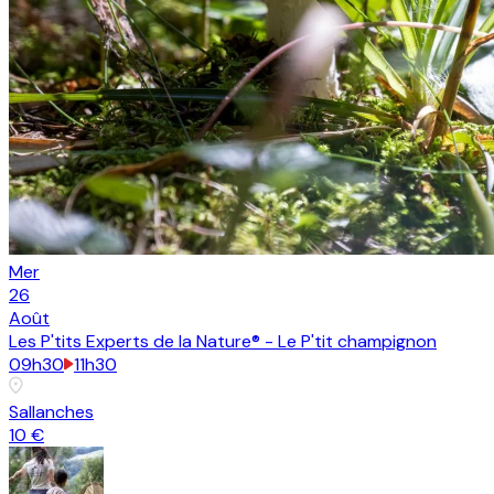
Mer
26
Août
Les P'tits Experts de la Nature® - Le P'tit champignon
09h30
11h30
Sallanches
10 €