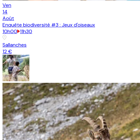
Ven
14
Août
Enquête biodiversité #3 : Jeux d'oiseaux
10h00
11h30
Sallanches
12 €