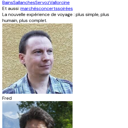
Bains
Sallanches
Servoz
Vallorcine
Et aussi :
marchés
concerts
soirées
La nouvelle expérience de voyage : plus simple, plus
humain, plus complet.
Fred