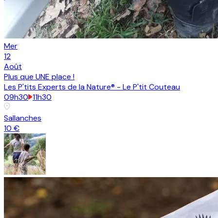
Mer
12
Août
Plus que
UNE place
!
Les P'tits Experts de la Nature® - Le P'tit Couteau
09h30
11h30
Sallanches
10 €