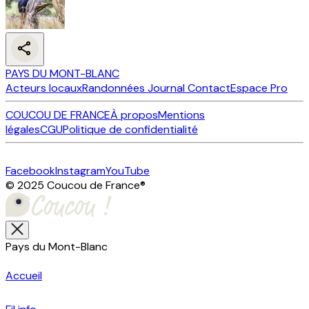
PAYS DU MONT-BLANC
Acteurs locaux
Randonnées
Journal
Contact
Espace Pro
COUCOU DE FRANCE
À propos
Mentions
légales
CGU
Politique de confidentialité
Facebook
Instagram
YouTube
© 2025 Coucou de France
®
Pays du Mont-Blanc
Accueil