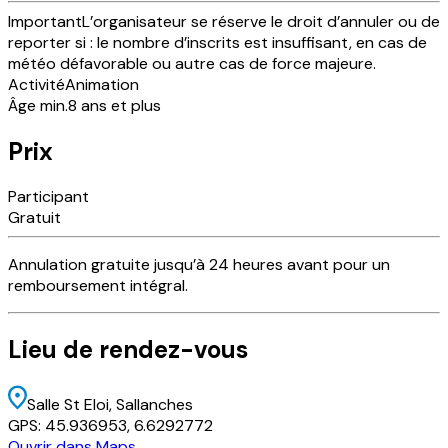
Important
L’organisateur se réserve le droit d’annuler ou de
reporter si : le nombre d’inscrits est insuffisant, en cas de
météo défavorable ou autre cas de force majeure.
Activité
Animation
Âge min.
8 ans et plus
Prix
Participant
Gratuit
Annulation
gratuite
jusqu’à 24 heures avant pour un
remboursement intégral.
Lieu
de rendez-vous
Salle St Eloi
, Sallanches
GPS:
45.936953
,
6.6292772
Ouvrir dans Maps