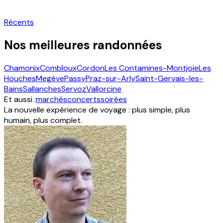
Récents
Nos meilleures randonnées
Chamonix
Combloux
Cordon
Les Contamines-Montjoie
Les
Houches
Megève
Passy
Praz-sur-Arly
Saint-Gervais-les-
Bains
Sallanches
Servoz
Vallorcine
Et aussi :
marchés
concerts
soirées
La nouvelle expérience de voyage : plus simple, plus
humain, plus complet.