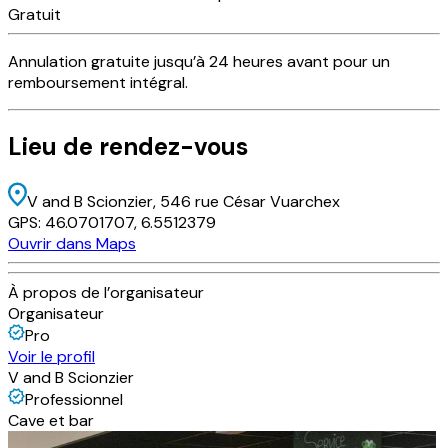
Gratuit
Annulation
gratuite
jusqu’à 24 heures avant pour un
remboursement intégral.
Lieu
de rendez-vous
V and B Scionzier
, 546 rue César Vuarchex
GPS:
46.0701707
,
6.5512379
Ouvrir dans Maps
À propos de l’organisateur
Organisateur
Pro
Voir le profil
V and B Scionzier
Professionnel
Cave et bar