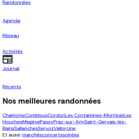
Randonnées
Agenda
Réseau
Activités
Journal
Récents
Nos meilleures randonnées
Chamonix
Combloux
Cordon
Les Contamines-Montjoie
Les
Houches
Megève
Passy
Praz-sur-Arly
Saint-Gervais-les-
Bains
Sallanches
Servoz
Vallorcine
Et aussi :
marchés
concerts
soirées