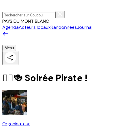
PAYS DU MONT BLANC
Agenda
Acteurs locaux
Randonnées
Journal
Menu
🏴‍☠️🍻 Soirée Pirate !
Organisateur