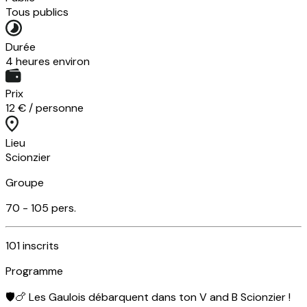
Tous publics
Durée
4 heures environ
Prix
12 € / personne
Lieu
Scionzier
Groupe
70 -
105
pers.
101
inscrits
Programme
🛡️🍗 Les Gaulois débarquent dans ton V and B Scionzier !