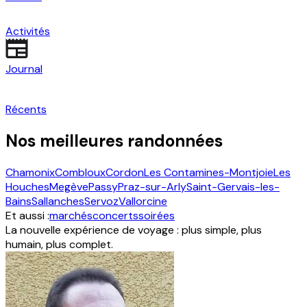
Activités
Journal
Récents
Nos meilleures randonnées
Chamonix
Combloux
Cordon
Les Contamines-Montjoie
Les
Houches
Megève
Passy
Praz-sur-Arly
Saint-Gervais-les-
Bains
Sallanches
Servoz
Vallorcine
Et aussi :
marchés
concerts
soirées
La nouvelle expérience de voyage : plus simple, plus
humain, plus complet.