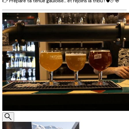
👉 Prépare ta tenue gauloise… et rejoins la tribu ! 🛡️🍗🍻