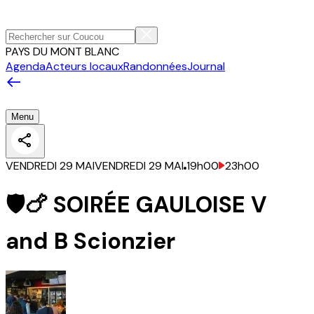
PAYS DU MONT BLANC
Agenda
Acteurs locaux
Randonnées
Journal
Menu
VENDREDI 29 MAI
VENDREDI 29 MAI
19h00
23h00
🛡️🍗 SOIRÉE GAULOISE V
and B Scionzier