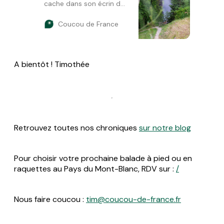
cache dans son écrin de
verdure. Depuis Chedde,
Coucou de France
on y accède à pied en
longeant le torrent de
l’Ugine dont on ressent la
fr…
A bientôt ! Timothée
Retrouvez toutes nos chroniques
sur notre blog
Pour choisir votre prochaine balade à pied ou en
raquettes au Pays du Mont-Blanc, RDV sur :
/
Nous faire coucou :
tim@coucou-de-france.fr