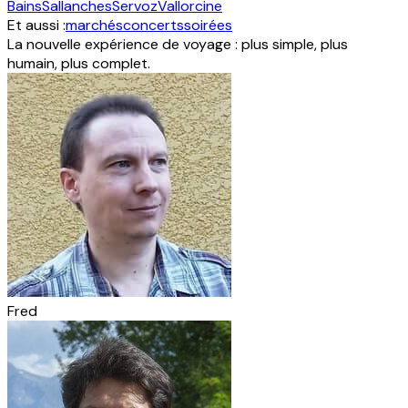
Bains
Sallanches
Servoz
Vallorcine
Et aussi :
marchés
concerts
soirées
La nouvelle expérience de voyage : plus simple, plus
humain, plus complet.
Fred