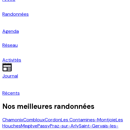
Randonnées
Agenda
Réseau
Activités
Journal
Récents
Nos meilleures randonnées
Chamonix
Combloux
Cordon
Les Contamines-Montjoie
Les
Houches
Megève
Passy
Praz-sur-Arly
Saint-Gervais-les-